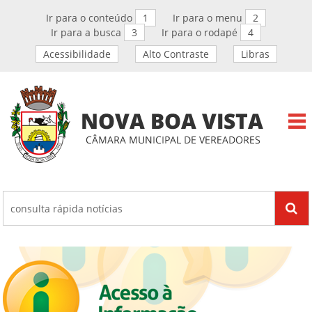
Ir para o conteúdo
1
Ir para o menu
2
Ir para a busca
3
Ir para o rodapé
4
Acessibilidade
Alto Contraste
Libras